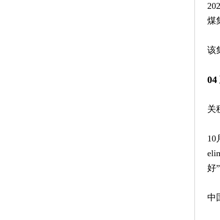
2
煤
该
0
关
10
el
好
中