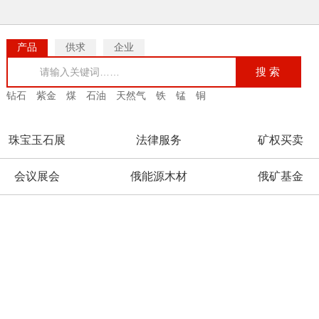
产品
供求
企业
搜 索
钻石
紫金
煤
石油
天然气
铁
锰
铜
珠宝玉石展
法律服务
矿权买卖
会议展会
俄能源木材
俄矿基金