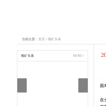
当前位置：
首页
/
俄矿头条
俄矿头条
MORE+
面
在
战：产量微增
热烈庆祝哈尔滨国际陆港集结中心启动仪式圆满
2025年