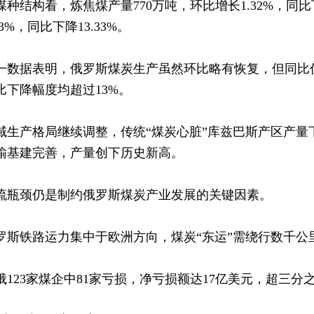
煤种结构看，炼焦煤产量770万吨，环比增长1.32%，同比下
33%，同比下降13.33%。
一数据表明，俄罗斯煤炭生产虽然环比略有恢复，但同比
比下降幅度均超过13%。
域生产格局继续调整，传统“煤炭心脏”库兹巴斯产区产
输基建完善，产量创下历史新高。
流瓶颈仍是制约俄罗斯煤炭产业发展的关键因素。
罗斯铁路运力集中于欧洲方向，煤炭“东运”需绕行数千公
俄123家煤企中81家亏损，净亏损额达17亿美元，超三