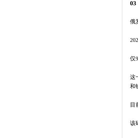
0
俄
2
仅
这
和
目
该