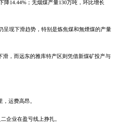
降14.44%；无烟煤产量130万吨，环比增长
仍呈现下滑趋势，特别是炼焦煤和無煙煤的产量
量下滑，而远东的雅库特产区则凭借新煤矿投产与
里，运费高昂。
分之二企业在盈亏线上挣扎。