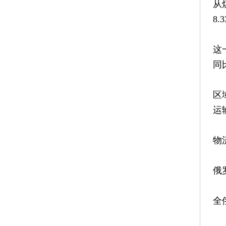
从
8.
这
同
区
运
物
俄
全