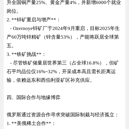
升全国铜产量25%、黄金产量4%，并新增6000个就业
岗位。
2. **锌矿重启与增产**：
- Ozernoye锌矿厂于2024年9月重启，目标2025年生
产60万吨锌精矿（锌含量53%），产能将跃居全球第
五。
3. **铁矿挑战**：
- 尽管铁矿储量居世界第三（占全球16.8%），但矿
石平均品位仅16%~32%，开采成本高且需长距离运
输，依赖远东和西伯利亚矿区补充供应。
四、国际合作与地缘博弈
俄罗斯通过资源合作寻求突破国际制裁与经济孤立：
1. **美俄稀土合作**：